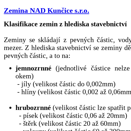
Zemina NAD Kunčice s.r.o.
Klasifikace zemin z hlediska stavebnictví
Zeminy se skládají z pevných částic, vo
mezer. Z hlediska stavebnictví se zeminy děl
pevných částic, a to na:
jemnozrnné
(jednotlivé částice nelz
okem)
- jíly (velikost částic do 0,002mm)
- hlíny (velikost částic 0,002 až 0,06m
hrubozrnné
(velikost částic lze spatři
- písek (velikost částic 0,06 až 20mm)
- štěrk (velikost částic 20 až 60mm)