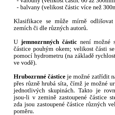
- valouny (velikost částic 60 až 300mm
- balvany (velikost částic více než 30
Klasifikace se může mírně odlišovat
zemích či dle různých autorů.
U
jemnozrnných částic
není možné sp
částice pouhým okem; velikost části se
pomocí hydrometru (na základě rychlost
ve vodě).
Hrubozrnné částice
je možné zatřídit n
přes různě hrubá síta, čímž je možné urč
jednotlivých skupinách. Takto je rov
jsou-li v zemině zastoupené částice ste
zda jsou zastoupené částice různých ve
poměru.