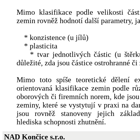
Mimo klasifikace podle velikosti čás
zemin rovněž hodnotí další parametry, ja
* konzistence (u jílů)
* plasticita
* tvar jednotlivých částic (u štěrk
důležité, zda jsou částice ostrohranné či
Mimo toto spíše teoretické dělení ex
orientovaná klasifikace zemin podle rů
oborových či firemních norem, kde jsou
zeminy, které se vystytují v praxi na 
jsou rovněž stanoveny jejich zákla
hlediska schopnosti zhutnění.
NAD Končice s.r.o.