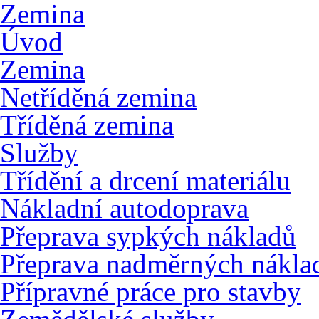
Zemina
Úvod
Zemina
Netříděná zemina
Tříděná zemina
Služby
Třídění a drcení materiálu
Nákladní autodoprava
Přeprava sypkých nákladů
Přeprava nadměrných nákla
Přípravné práce pro stavby