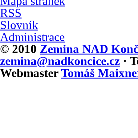
Mapa stránek
RSS
Slovník
Administrace
© 2010
Zemina NAD Končic
zemina@nadkoncice.cz
· T
Webmaster
Tomáš Maixne